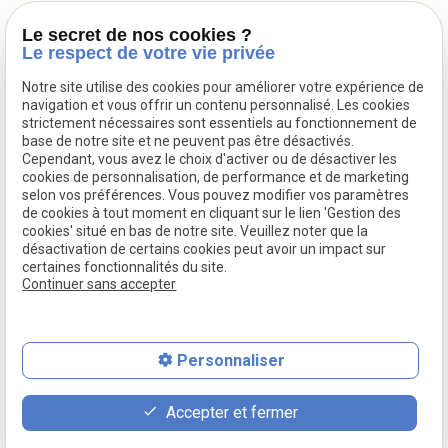
SIRET :
52323691700010
Le secret de nos cookies ?
Le respect de votre vie privée
02 32 39 26 98
28 RUE DE L'HORLOGE - 27000 EVREUX
Notre site utilise des cookies pour améliorer votre expérience de
navigation et vous offrir un contenu personnalisé. Les cookies
Agrément : E 22 027 0008 0
strictement nécessaires sont essentiels au fonctionnement de
base de notre site et ne peuvent pas être désactivés.
Plan du site
Cependant, vous avez le choix d'activer ou de désactiver les
cookies de personnalisation, de performance et de marketing
Mentions légales
selon vos préférences. Vous pouvez modifier vos paramètres
de cookies à tout moment en cliquant sur le lien 'Gestion des
Politique de confidentialité
cookies' situé en bas de notre site. Veuillez noter que la
désactivation de certains cookies peut avoir un impact sur
Gestion des cookies
certaines fonctionnalités du site.
Continuer sans accepter
Personnaliser
place
contact_page
phone
Accepter et fermer
Plan d'accès
Contact
02 32 39 26 98