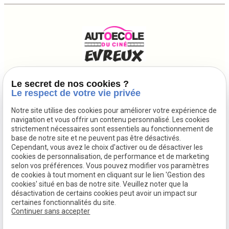
SIRET :
52323691700010
Le secret de nos cookies ?
Le respect de votre vie privée
02 32 39 26 98
28 RUE DE L'HORLOGE - 27000 EVREUX
Notre site utilise des cookies pour améliorer votre expérience de
navigation et vous offrir un contenu personnalisé. Les cookies
Agrément : E 22 027 0008 0
strictement nécessaires sont essentiels au fonctionnement de
base de notre site et ne peuvent pas être désactivés.
Plan du site
Cependant, vous avez le choix d'activer ou de désactiver les
cookies de personnalisation, de performance et de marketing
Mentions légales
selon vos préférences. Vous pouvez modifier vos paramètres
de cookies à tout moment en cliquant sur le lien 'Gestion des
Politique de confidentialité
cookies' situé en bas de notre site. Veuillez noter que la
désactivation de certains cookies peut avoir un impact sur
Gestion des cookies
certaines fonctionnalités du site.
Continuer sans accepter